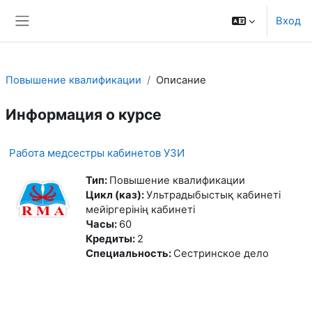
Перейти к основному содержанию
Вход
Боковая панель
Повышение квалификации
Описание
Информация о курсе
Работа медсестры кабинетов УЗИ
Тип
:
Повышение квалификации
Цикл (каз)
:
Ультрадыбыстық кабинеті
мейіргерінің кабинеті
Часы
:
60
Кредиты
:
2
Специальность
:
Сестринское дело