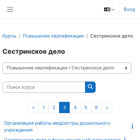
Перейти к основному содержанию
Вход
Боковая панель
Курсы
Повышение квалификации
Сестринское дело
Сестринское дело
Категории курсов
Поиск курса
Поиск курса
Предыдущая страница
Страница 1
Страница 2
Страница 3
Страница 4
Страница 5
Страница 6
Следующая с
«
1
2
3
4
5
6
»
Организация работы медсестры дошкольного
учреждения
Сестринское дело в функциональной диагностике