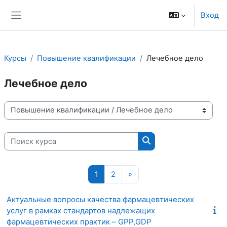
Перейти к основному содержанию
Вход
Боковая панель
Курсы
Повышение квалификации
Лечебное дело
Лечебное дело
Категории курсов
Поиск курса
Поиск курса
Страница 1
Страница 2
Следующая страница
1
2
»
Актуальные вопросы качества фармацевтических
услуг в рамках стандартов надлежащих
фармацевтических практик – GPP,GDP